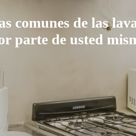
as comunes de las lav
or parte de usted mis