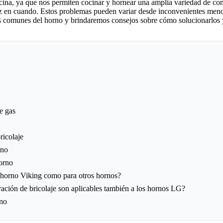
cina, ya que nos permiten cocinar y hornear una amplia variedad de co
 en cuando. Estos problemas pueden variar desde inconvenientes menore
s comunes del horno y brindaremos consejos sobre cómo solucionarlos y
e gas
ricolaje
rno
orno
n horno Viking como para otros hornos?
ación de bricolaje son aplicables también a los hornos LG?
rno